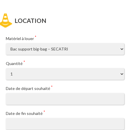
LOCATION
*
Matériel à louer
*
Quantité
*
Date de départ souhaité
Août
2026
*
Date de fin souhaité
Lun
Mar
Mer
Jeu
Ven
Sam
Dim
27
28
29
30
31
1
2